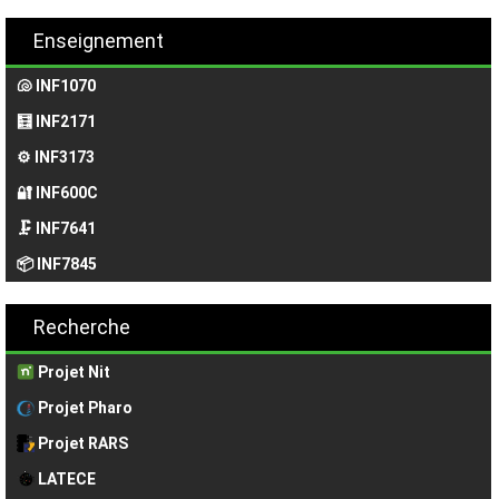
Enseignement
🐚 INF1070
🧮 INF2171
⚙️ INF3173
🔐 INF600C
🗜️ INF7641
📦 INF7845
Recherche
Projet Nit
Projet Pharo
Projet RARS
LATECE