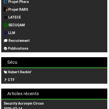
Projet Pharo
Projet RARS
LATECE
SECUQAM
LLM
🎓 Recrutement
📚 Publications
Sécu
🐔 Hubert Hackin'
🚩 CTF
Articles récents
Security Acronym Circus
2025-07-14